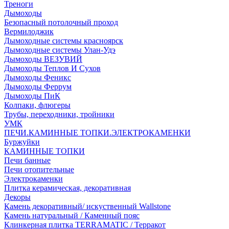
Треноги
Дымоходы
Безопасный потолочный проход
Вермилоджик
Дымоходные системы красноярск
Дымоходные системы Улан-Удэ
Дымоходы ВЕЗУВИЙ
Дымоходы Теплов И Сухов
Дымоходы Феникс
Дымоходы Феррум
Дымоходы ПиК
Колпаки, флюгеры
Трубы, переходники, тройники
УМК
ПЕЧИ.КАМИННЫЕ ТОПКИ.ЭЛЕКТРОКАМЕНКИ
Буржуйки
КАМИННЫЕ ТОПКИ
Печи банные
Печи отопительные
Электрокаменки
Плитка керамическая, декоративная
Декоры
Камень декоративный/ искуственный Wallstone
Камень натуральный / Каменный пояс
Клинкерная плитка TERRAMATIC / Терракот