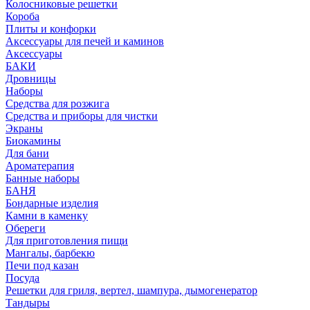
Колосниковые решетки
Короба
Плиты и конфорки
Аксессуары для печей и каминов
Аксессуары
БАКИ
Дровницы
Наборы
Средства для розжига
Средства и приборы для чистки
Экраны
Биокамины
Для бани
Ароматерапия
Банные наборы
БАНЯ
Бондарные изделия
Камни в каменку
Обереги
Для приготовления пищи
Мангалы, барбекю
Печи под казан
Посуда
Решетки для гриля, вертел, шампура, дымогенератор
Тандыры