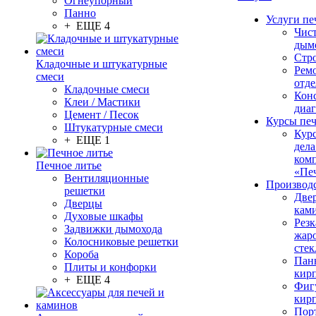
Огнеупорный
Панно
Услуги пе
+ ЕЩЕ 4
Чис
дым
Стр
Кладочные и штукатурные
Рем
смеси
отде
Кладочные смеси
Конс
Клеи / Мастики
диа
Цемент / Песок
Курсы пе
Штукатурные смеси
Кур
+ ЕЩЕ 1
дела
ком
Печное литье
«Пе
Вентиляционные
Производ
решетки
Две
Дверцы
кам
Духовые шкафы
Резк
Задвижки дымохода
жар
Колосниковые решетки
стек
Короба
Пан
Плиты и конфорки
кир
+ ЕЩЕ 4
Фиг
кир
Пор