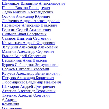
Щенников Владимир Александрович
Павлов Виктор Геннадьевич
Ледко Максим Александрович
Осокин Александр Юрьевич
Любченко Андрей Александрович
Парамонов Александр Павлович
Герасин Сергей Анатольевич
Синьков Иван Валерьевич
Сахаров Дмитрий Сергеевич
Клементьев Андрей Федорович
Залуцкий Александр Алексеевич
Мазанов Александр Сергеевич
Рыжов Андрей Сергеевич
Вершинина Анна Павлова
Буриев Собирджон Зиедуллоевич
Воржев Николай Сергеевич
Кутузов Александр Валентинович
Петухов Александр Борисович
Любомирскас Владимир Иванович
Шахтарин Андрей Дмитриевич
Аксенов Александр Георгиевич
Ткаченко Алексей Олегович
Акции
Компания
О компании