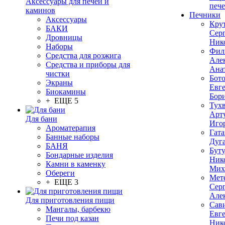
Аксессуары для печей и
печ
каминов
Печники
Аксессуары
Кру
БАКИ
Сер
Дровницы
Ник
Наборы
Фил
Средства для розжига
Але
Средства и приборы для
Ана
чистки
Бот
Экраны
Евг
Биокамины
Бор
+ ЕЩЕ 5
Тух
Арт
Для бани
Иго
Ароматерапия
Гата
Банные наборы
Дуг
БАНЯ
Бут
Бондарные изделия
Ник
Камни в каменку
Мих
Обереги
Мет
+ ЕЩЕ 3
Сер
Але
Для приготовления пищи
Сав
Мангалы, барбекю
Евг
Печи под казан
Ник