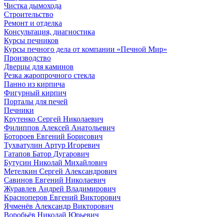
Чистка дымохода
Строительство
Ремонт и отделка
Консультация, диагностика
Курсы печников
Курсы печного дела от компании «Печной Мир»
Производство
Дверцы для каминов
Резка жаропрочного стекла
Панно из кирпича
Фигурный кирпич
Порталы для печей
Печники
Крутенко Сергей Николаевич
Филиппов Алексей Анатольевич
Ботороев Евгений Борисович
Тухватулин Артур Игоревич
Гатапов Батор Дугарович
Бутусин Николай Михайлович
Метелкин Сергей Александрович
Савинов Евгений Николаевич
Журавлев Андрей Владимирович
Красноперов Евгений Викторович
Ячменёв Александр Викторович
Воробьёв Николай Юрьевич