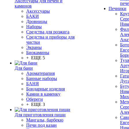
Аксессуары для печей и
печ
каминов
Печники
Аксессуары
Кру
БАКИ
Сер
Дровницы
Ник
Наборы
Фил
Средства для розжига
Але
Средства и приборы для
Ана
чистки
Бот
Экраны
Евг
Биокамины
Бор
+ ЕЩЕ 5
Тух
Арт
Для бани
Иго
Ароматерапия
Гата
Банные наборы
Дуг
БАНЯ
Бут
Бондарные изделия
Ник
Камни в каменку
Мих
Обереги
Мет
+ ЕЩЕ 3
Сер
Але
Для приготовления пищи
Сав
Мангалы, барбекю
Евг
Печи под казан
Ник