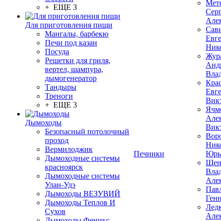
Мет
+ ЕЩЕ 3
Сер
Але
Для приготовления пищи
Сав
Мангалы, барбекю
Евг
Печи под казан
Ник
Посуда
Жур
Решетки для гриля,
Анд
вертел, шампура,
Вла
дымогенератор
Кра
Тандыры
Евг
Треноги
Вик
+ ЕЩЕ 3
Ячм
Але
Дымоходы
Вик
Безопасный потолочный
Вор
проход
Ник
Вермилоджик
Печники
Юрь
Дымоходные системы
Щен
красноярск
Вла
Дымоходные системы
Але
Улан-Удэ
Пав
Дымоходы ВЕЗУВИЙ
Ген
Дымоходы Теплов И
Лед
Сухов
Але
Дымоходы Феникс