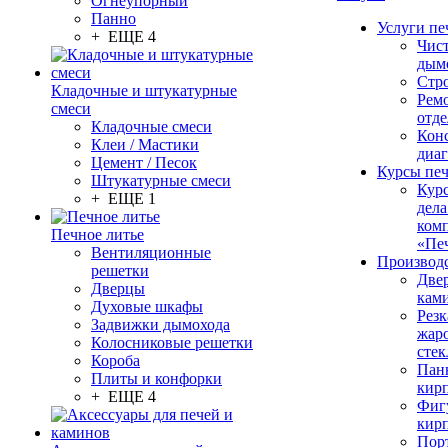
Огнеупорный
Панно
Услуги пе
+ ЕЩЕ 4
Чис
дым
Стр
Кладочные и штукатурные
Рем
смеси
отде
Кладочные смеси
Конс
Клеи / Мастики
диа
Цемент / Песок
Курсы пе
Штукатурные смеси
Кур
+ ЕЩЕ 1
дела
ком
Печное литье
«Пе
Вентиляционные
Производ
решетки
Две
Дверцы
кам
Духовые шкафы
Резк
Задвижки дымохода
жар
Колосниковые решетки
стек
Короба
Пан
Плиты и конфорки
кир
+ ЕЩЕ 4
Фиг
кир
Пор