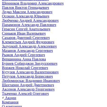
Щенников Владимир Александрович
Павлов Виктор Геннадьевич
Ледко Максим Александрович
Осокин Александр Юрьевич
Любченко Андрей Александрович
Парамонов Александр Павлович
Герасин Сергей Анатольевич
Синьков Иван Валерьевич
Сахаров Дмитрий Сергеевич
Клементьев Андрей Федорович
Залуцкий Александр Алексеевич
Мазанов Александр Сергеевич
Рыжов Андрей Сергеевич
Вершинина Анна Павлова
Буриев Собирджон Зиедуллоевич
Воржев Николай Сергеевич
Кутузов Александр Валентинович
Петухов Александр Борисович
Любомирскас Владимир Иванович
Шахтарин Андрей Дмитриевич
Аксенов Александр Георгиевич
Ткаченко Алексей Олегович
Акции
Компания
О компании