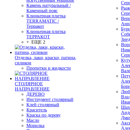
искуственный Wallstone
Сер
Камень натуральный /
Рыж
Каменный пояс
Сер
Клинкерная плитка
Вер
TERRAMATIC /
Анн
Терракот
Бур
Клинкерная плитка
Соб
ТЕРРАКОТ
Зие
+ ЕЩЕ 2
Вор
Ник
Сер
Отделка, лаки, краски, патина,
Кут
силикон
Але
Пропитки и жидкости
Вал
Пет
Але
СТОЛЯРНОЕ
Бор
НАПРАВЛЕНИЕ
Люб
ДЕРЕВО
Вла
Инструмент столярный
Ива
Клей столярный
Шах
Краситель
Анд
Краска по дереву
Дми
Масло
Акс
Морилка
Але