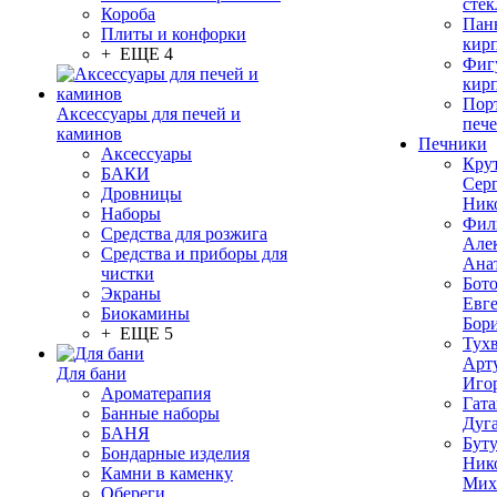
стек
Короба
Пан
Плиты и конфорки
кир
+ ЕЩЕ 4
Фиг
кир
Пор
Аксессуары для печей и
печ
каминов
Печники
Аксессуары
Кру
БАКИ
Сер
Дровницы
Ник
Наборы
Фил
Средства для розжига
Але
Средства и приборы для
Ана
чистки
Бот
Экраны
Евг
Биокамины
Бор
+ ЕЩЕ 5
Тух
Арт
Для бани
Иго
Ароматерапия
Гата
Банные наборы
Дуг
БАНЯ
Бут
Бондарные изделия
Ник
Камни в каменку
Мих
Обереги