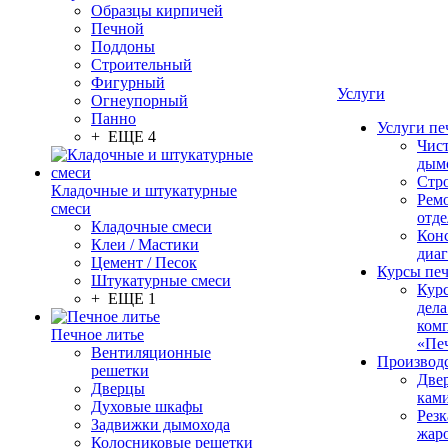
Образцы кирпичей
Печной
Поддоны
Строительный
Фигурный
Услуги
Огнеупорный
Панно
Услуги пе
+ ЕЩЕ 4
Чис
дым
Стр
Кладочные и штукатурные
Рем
смеси
отде
Кладочные смеси
Конс
Клеи / Мастики
диа
Цемент / Песок
Курсы пе
Штукатурные смеси
Кур
+ ЕЩЕ 1
дела
ком
Печное литье
«Пе
Вентиляционные
Производ
решетки
Две
Дверцы
кам
Духовые шкафы
Резк
Задвижки дымохода
жар
Колосниковые решетки