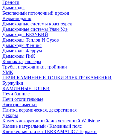
Треноги
Дымоходы
Безопасный потолочный проход
Вермилоджик
Дымоходные системы красноярск
Дымоходные системы Улан-Удэ
Дымоходы ВЕЗУВИЙ
Дымоходы Теплов И Сухов
Дымоходы Феникс
Дымоходы Феррум
Дымоходы ПиК
Колпаки, флюгеры
Трубы, переходники, тройники
УМК
ПЕЧИ.КАМИННЫЕ ТОПКИ.ЭЛЕКТРОКАМЕНКИ
Буржуйки
КАМИННЫЕ ТОПКИ
Печи банные
Печи отопительные
Электрокаменки
Плитка керамическая, декоративная
Декоры
Камень декоративный/ искуственный Wallstone
Камень натуральный / Каменный пояс
Клинкерная плитка TERRAMATIC / Терракот