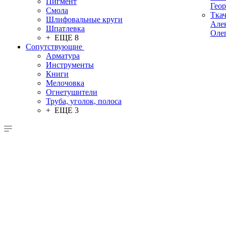
Пигмент
Гео
Смола
Тка
Шлифовальные круги
Але
Шпатлевка
Оле
+ ЕЩЕ 8
Сопутствующие
Арматура
Инструменты
Книги
Мелочовка
Огнетушители
Труба, уголок, полоса
+ ЕЩЕ 3