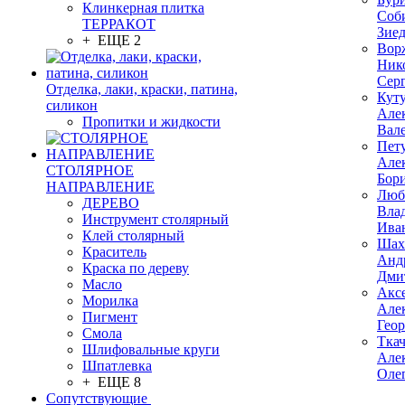
Клинкерная плитка
Соб
ТЕРРАКОТ
Зие
+ ЕЩЕ 2
Вор
Ник
Сер
Отделка, лаки, краски, патина,
Кут
силикон
Але
Пропитки и жидкости
Вал
Пет
Але
СТОЛЯРНОЕ
Бор
НАПРАВЛЕНИЕ
Люб
ДЕРЕВО
Вла
Инструмент столярный
Ива
Клей столярный
Шах
Краситель
Анд
Краска по дереву
Дми
Масло
Акс
Морилка
Але
Пигмент
Гео
Смола
Тка
Шлифовальные круги
Але
Шпатлевка
Оле
+ ЕЩЕ 8
Сопутствующие