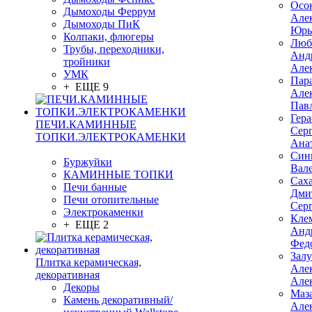
Осо
Дымоходы Феррум
Але
Дымоходы ПиК
Юрь
Колпаки, флюгеры
Люб
Трубы, переходники,
Анд
тройники
Але
УМК
Пар
+ ЕЩЕ 9
Але
Пав
Гер
ПЕЧИ.КАМИННЫЕ
Сер
ТОПКИ.ЭЛЕКТРОКАМЕНКИ
Ана
Син
Буржуйки
Вал
КАМИННЫЕ ТОПКИ
Сах
Печи банные
Дми
Печи отопительные
Сер
Электрокаменки
Кле
+ ЕЩЕ 2
Анд
Фед
Зал
Плитка керамическая,
Але
декоративная
Але
Декоры
Маз
Камень декоративный/
Але