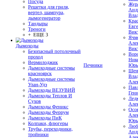
Посуда
Жур
Решетки для гриля,
Анд
вертел, шампура,
Вла
дымогенератор
Кра
Тандыры
Евг
Треноги
Вик
+ ЕЩЕ 3
Ячм
Але
Дымоходы
Вик
Безопасный потолочный
Вор
проход
Ник
Вермилоджик
Печники
Юрь
Дымоходные системы
Щен
красноярск
Вла
Дымоходные системы
Але
Улан-Удэ
Пав
Дымоходы ВЕЗУВИЙ
Ген
Дымоходы Теплов И
Лед
Сухов
Але
Дымоходы Феникс
Осо
Дымоходы Феррум
Але
Дымоходы ПиК
Юрь
Колпаки, флюгеры
Люб
Трубы, переходники,
Анд
тройники
Але