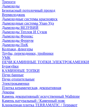
Треноги
Дымоходы
Безопасный потолочный проход
Вермилоджик
Дымоходные системы красноярск
Дымоходные системы Улан-Удэ
Дымоходы ВЕЗУВИЙ
Дымоходы Теплов И Сухов
Дымоходы Феникс
Дымоходы Феррум
Дымоходы ПиК
Колпаки, флюгеры
Трубы, переходники, тройники
УМК
ПЕЧИ.КАМИННЫЕ ТОПКИ.ЭЛЕКТРОКАМЕНКИ
Буржуйки
КАМИННЫЕ ТОПКИ
Печи банные
Печи отопительные
Электрокаменки
Плитка керамическая, декоративная
Декоры
Камень декоративный/ искуственный Wallstone
Камень натуральный / Каменный пояс
Клинкерная плитка TERRAMATIC / Терракот