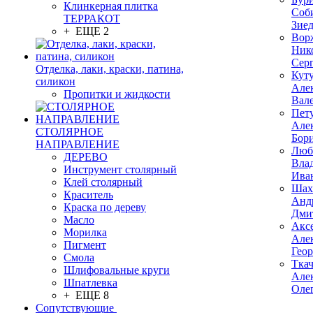
Клинкерная плитка
Соб
ТЕРРАКОТ
Зие
+ ЕЩЕ 2
Вор
Ник
Сер
Отделка, лаки, краски, патина,
Кут
силикон
Але
Пропитки и жидкости
Вал
Пет
Але
СТОЛЯРНОЕ
Бор
НАПРАВЛЕНИЕ
Люб
ДЕРЕВО
Вла
Инструмент столярный
Ива
Клей столярный
Шах
Краситель
Анд
Краска по дереву
Дми
Масло
Акс
Морилка
Але
Пигмент
Гео
Смола
Тка
Шлифовальные круги
Але
Шпатлевка
Оле
+ ЕЩЕ 8
Сопутствующие