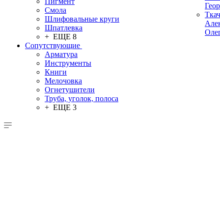
Пигмент
Гео
Смола
Тка
Шлифовальные круги
Але
Шпатлевка
Оле
+ ЕЩЕ 8
Сопутствующие
Арматура
Инструменты
Книги
Мелочовка
Огнетушители
Труба, уголок, полоса
+ ЕЩЕ 3