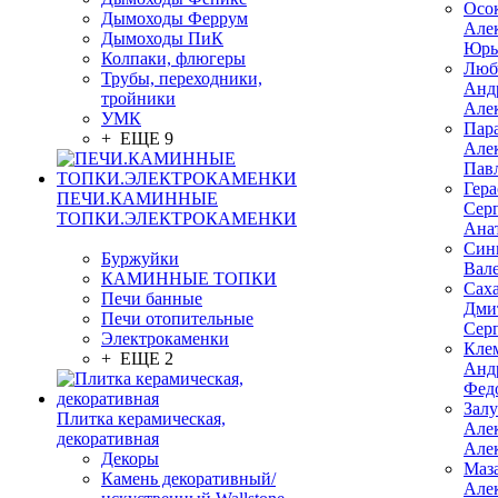
Осо
Дымоходы Феррум
Але
Дымоходы ПиК
Юрь
Колпаки, флюгеры
Люб
Трубы, переходники,
Анд
тройники
Але
УМК
Пар
+ ЕЩЕ 9
Але
Пав
Гер
ПЕЧИ.КАМИННЫЕ
Сер
ТОПКИ.ЭЛЕКТРОКАМЕНКИ
Ана
Син
Буржуйки
Вал
КАМИННЫЕ ТОПКИ
Сах
Печи банные
Дми
Печи отопительные
Сер
Электрокаменки
Кле
+ ЕЩЕ 2
Анд
Фед
Зал
Плитка керамическая,
Але
декоративная
Але
Декоры
Маз
Камень декоративный/
Але