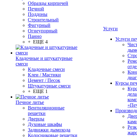
Образцы кирпичей
Печной
Поддоны
Строительный
Фигурный
Услуги
Огнеупорный
Панно
Услуги пе
+ ЕЩЕ 4
Чис
дым
Стр
Кладочные и штукатурные
Рем
смеси
отде
Кладочные смеси
Конс
Клеи / Мастики
диа
Цемент / Песок
Курсы пе
Штукатурные смеси
Кур
+ ЕЩЕ 1
дела
ком
Печное литье
«Пе
Вентиляционные
Производ
решетки
Две
Дверцы
кам
Духовые шкафы
Резк
Задвижки дымохода
жар
Колосниковые решетки