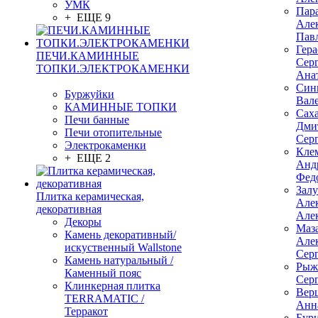
УМК
Пар
+ ЕЩЕ 9
Але
Пав
Гер
ПЕЧИ.КАМИННЫЕ
Сер
ТОПКИ.ЭЛЕКТРОКАМЕНКИ
Ана
Син
Буржуйки
Вал
КАМИННЫЕ ТОПКИ
Сах
Печи банные
Дми
Печи отопительные
Сер
Электрокаменки
Кле
+ ЕЩЕ 2
Анд
Фед
Зал
Плитка керамическая,
Але
декоративная
Але
Декоры
Маз
Камень декоративный/
Але
искуственный Wallstone
Сер
Камень натуральный /
Рыж
Каменный пояс
Сер
Клинкерная плитка
Вер
TERRAMATIC /
Анн
Терракот
Бур