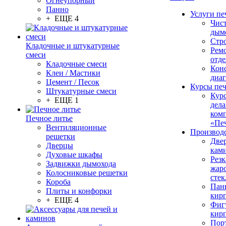
Огнеупорный
Панно
Услуги пе
+ ЕЩЕ 4
Чис
дым
Стр
Кладочные и штукатурные
Рем
смеси
отде
Кладочные смеси
Конс
Клеи / Мастики
диа
Цемент / Песок
Курсы пе
Штукатурные смеси
Кур
+ ЕЩЕ 1
дела
ком
Печное литье
«Пе
Вентиляционные
Производ
решетки
Две
Дверцы
кам
Духовые шкафы
Резк
Задвижки дымохода
жар
Колосниковые решетки
стек
Короба
Пан
Плиты и конфорки
кир
+ ЕЩЕ 4
Фиг
кир
Пор