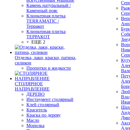
искуственный Wallstone
Сер
Камень натуральный /
Рыж
Каменный пояс
Сер
Клинкерная плитка
Вер
TERRAMATIC /
Анн
Терракот
Бур
Клинкерная плитка
Соб
ТЕРРАКОТ
Зие
+ ЕЩЕ 2
Вор
Ник
Сер
Отделка, лаки, краски, патина,
Кут
силикон
Але
Пропитки и жидкости
Вал
Пет
Але
СТОЛЯРНОЕ
Бор
НАПРАВЛЕНИЕ
Люб
ДЕРЕВО
Вла
Инструмент столярный
Ива
Клей столярный
Шах
Краситель
Анд
Краска по дереву
Дми
Масло
Акс
Морилка
Але