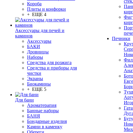
стек
Короба
Пан
Плиты и конфорки
кир
+ ЕЩЕ 4
Фиг
кир
Пор
Аксессуары для печей и
печ
каминов
Печники
Аксессуары
Кру
БАКИ
Сер
Дровницы
Ник
Наборы
Фил
Средства для розжига
Але
Средства и приборы для
Ана
чистки
Бот
Экраны
Евг
Биокамины
Бор
+ ЕЩЕ 5
Тух
Арт
Для бани
Иго
Ароматерапия
Гата
Банные наборы
Дуг
БАНЯ
Бут
Бондарные изделия
Ник
Камни в каменку
Мих
Обереги