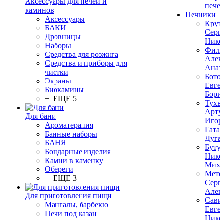
Аксессуары для печей и
печ
каминов
Печники
Аксессуары
Кру
БАКИ
Сер
Дровницы
Ник
Наборы
Фил
Средства для розжига
Але
Средства и приборы для
Ана
чистки
Бот
Экраны
Евг
Биокамины
Бор
+ ЕЩЕ 5
Тух
Арт
Для бани
Иго
Ароматерапия
Гата
Банные наборы
Дуг
БАНЯ
Бут
Бондарные изделия
Ник
Камни в каменку
Мих
Обереги
Мет
+ ЕЩЕ 3
Сер
Але
Для приготовления пищи
Сав
Мангалы, барбекю
Евг
Печи под казан
Ник