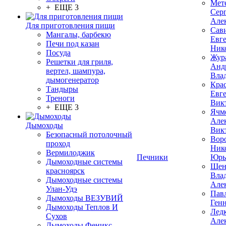
Мет
+ ЕЩЕ 3
Сер
Але
Для приготовления пищи
Сав
Мангалы, барбекю
Евг
Печи под казан
Ник
Посуда
Жур
Решетки для гриля,
Анд
вертел, шампура,
Вла
дымогенератор
Кра
Тандыры
Евг
Треноги
Вик
+ ЕЩЕ 3
Ячм
Але
Дымоходы
Вик
Безопасный потолочный
Вор
проход
Ник
Вермилоджик
Печники
Юрь
Дымоходные системы
Щен
красноярск
Вла
Дымоходные системы
Але
Улан-Удэ
Пав
Дымоходы ВЕЗУВИЙ
Ген
Дымоходы Теплов И
Лед
Сухов
Але
Дымоходы Феникс