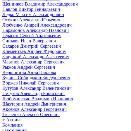
Щенников Владимир Александрович
Павлов Виктор Геннадьевич
Ледко Максим Александрович
Осокин Александр Юрьевич
Любченко Андрей Александрович
Парамонов Александр Павлович
Герасин Сергей Анатольевич
Синьков Иван Валерьевич
Сахаров Дмитрий Сергеевич
Клементьев Андрей Федорович
Залуцкий Александр Алексеевич
Мазанов Александр Сергеевич
Рыжов Андрей Сергеевич
Вершинина Анна Павлова
Буриев Собирджон Зиедуллоевич
Воржев Николай Сергеевич
Кутузов Александр Валентинович
Петухов Александр Борисович
Любомирскас Владимир Иванович
Шахтарин Андрей Дмитриевич
Аксенов Александр Георгиевич
Ткаченко Алексей Олегович
Акции
Компания
О компании