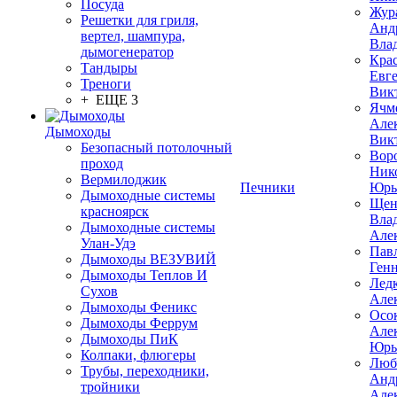
Посуда
Жур
Решетки для гриля,
Анд
вертел, шампура,
Вла
дымогенератор
Кра
Тандыры
Евг
Треноги
Вик
+ ЕЩЕ 3
Ячм
Але
Дымоходы
Вик
Безопасный потолочный
Вор
проход
Ник
Вермилоджик
Печники
Юрь
Дымоходные системы
Щен
красноярск
Вла
Дымоходные системы
Але
Улан-Удэ
Пав
Дымоходы ВЕЗУВИЙ
Ген
Дымоходы Теплов И
Лед
Сухов
Але
Дымоходы Феникс
Осо
Дымоходы Феррум
Але
Дымоходы ПиК
Юрь
Колпаки, флюгеры
Люб
Трубы, переходники,
Анд
тройники
Але