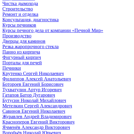
Чистка дымохода
Строительство
Ремонт и отделка
Консультация, диагностика
Курсы печников
Курсы печного дела от компании «Печной Мир»
Производство
Дверцы для каминов
Резка жаропрочного стекла
Панно из кирпича
Фигурный кирпич
Порталы для печей
Печники
Крутенко Сергей Николаевич
Филиппов Алексей Анатольевич
Ботороев Евгений Борисович
Тухватулин Артур Игоревич
Гатапов Батор Дугарович
Бутусин Николай Михайлович
Метелкин Сергей Александрович
Савинов Евгений Николаевич
Журавлев Андрей Владимирович
Красноперов Евгений Викторович
Ячменёв Александр Викторович
Воробьёв Николай Юрьевич